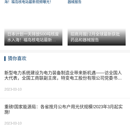
日本计划一天排放500吨核废
招商月报| 2月全球最新获批
水入海！福岛核电站最新视
药品和器械报告
频曝光！
猜你喜欢
新型电力系统建设为电力装备制造业带来新机遇——访全国人
大代表，全国工商联副主席，特变电工股份有限公司党委书
记、董事长张新
2023-03-10
重磅!国家能源局：各省按月公布户用光伏规模!2023年3月起实
施!
2023-03-10