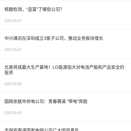
核酸检测，“造富”了哪些公司？
2022-05-07
中兴通讯在深圳成立3家子公司，推动业务板块增长
2022-05-07
北美将成最大生产基地！LG能源加大对电池产能和产品安全的
投资
2022-05-06
国网余姚市供电公司：青春赛道 “带电”奔跑
2022-05-05
辛保安寄语国家电网公司广大团员青年