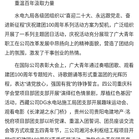
重温百年汲取力量
水电九局各级团组织以“喜迎二十大、永远跟党走、奋
进新征程”庆祝建团100周年系列活动方案为契机，广泛组织
开展了一系列主题团日活动，庆祝活动充分展现了广大青年
职工在公司改革发展中昂扬向上的精神面貌，营造了团结向
上的氛围，激发了干事创业的热情。
在国际公司表彰大会上，广大青年通过奏唱团歌、观看
建团100周年专题短片、诗歌朗诵等形式重温团的光辉历
程，表达“请党放心，强国有我”的铮铮誓言。四公司重庆科
学会堂项目部团支部开展“演绎红色情景剧，厚植红色基因”
活动，西藏公司DG水电站施工局团支部开展趣味运动会、
观看电影《长津湖之水门桥》，贵州公司贵阳电建地产·洺
悦府项目部团支部以听党课、重温入团誓词、团员座谈交流
会等方式欢度五四青年节，三公司湘河水利枢纽工程项目开