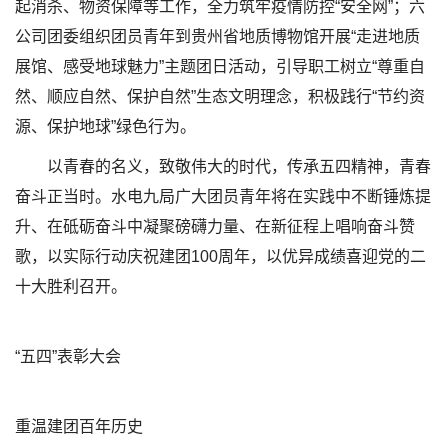
起消杀、物资保障等工作，全力筑牢疫情防控“安全网”；六
公司团委组织团员青年到贵州省地质博物馆开展“走进地质
展馆、感受地球魅力”主题团日活动，引导职工树立“尊重自
然、顺应自然、保护自然”生态文明理念，积极践行“节约资
源、保护地球”绿色行为。
以青春的名义，致敬伟大的时代，传承五四精神，青春
奋斗正当时。水电九局广大团员青年将在实践中不断锤炼提
升、在砥砺奋斗中凝聚磅礴力量、在新征程上唱响奋斗赞
歌，以实际行动庆祝建团100周年，以优异成绩喜迎党的二
十大胜利召开。
“五四”表彰大会
重温建团百年历史