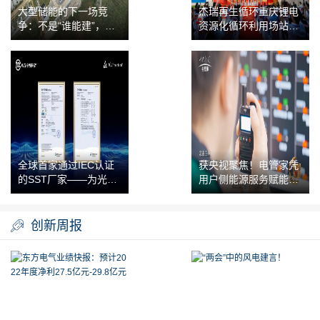
大型储能的下一场竞
杰瑞再生循环重庆锂电
争：不是“谁能建”，而
资源化循环利用场站正
是“谁能长期运营好”
式落地！
全球首家通过IEC认证
获央视聚焦！电管家凭
的SST厂家——为光能
用户侧能源服务赋能产
源
业合作共赢
创新周报