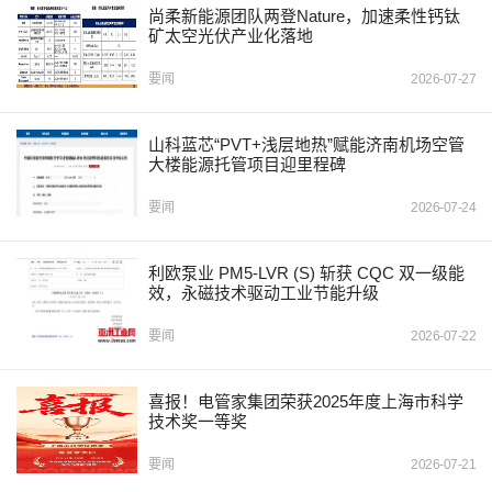
尚柔新能源团队两登Nature，加速柔性钙钛
矿太空光伏产业化落地
要闻
2026-07-27
山科蓝芯“PVT+浅层地热”赋能济南机场空管
大楼能源托管项目迎里程碑
要闻
2026-07-24
利欧泵业 PM5-LVR (S) 斩获 CQC 双一级能
效，永磁技术驱动工业节能升级
要闻
2026-07-22
喜报！电管家集团荣获2025年度上海市科学
技术奖一等奖
要闻
2026-07-21