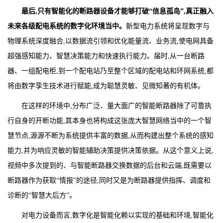
最后,只有智能化的断路器设备才能够打破“信息孤岛”,真正融入
未来各级配电系统的数字化环境当中。
新型电力系统将呈现数字与
物理系统深度融合,以数据流引领和优化能量流、业务流,使电网具备
超强感知能力、智慧决策能力和快速执行能力。届时,从一台断路
器、一组配电柜,到一个配电站乃至整个区域的配电站和环网系统,都
将由数字孪生技术进行赋能,成为聪慧灵敏、见微知著的有机体。
在这样的环境中,分布广泛、量大面广的智能断路器除了可靠执
行自身的开断功能,其本身也将构成这张庞大智慧网络当中的一个智
慧节点,源源不断为系统提供丰富的数据,从而构建出整个系统的感知
能力,并为响应灵敏的智能辅助决策提供决策依据。从这个意义上说,
视频中多次提到的、与智能断路器交换数据的后台和云端,既需要以
断路器作为获取“情报”的途径,同时又是为断路器提供指挥、调度和
诊断的“智慧大后方”。
对电力设备而言,数字化是智能化赖以实现的基础和环境,智能化