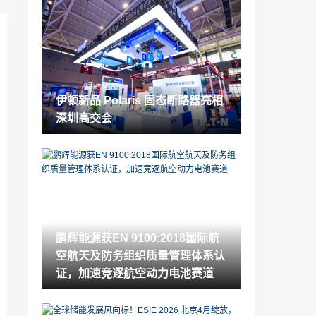
空间不够也能装！弘威小型观光电梯，让
小空间秒变风景线
2025-11-10
杜邦™ Tyvek® 于第八届进博会展示创新
解决方案，达成多项合作
2025-11-07
伊顿新品 Polaris 固态断路器亮相
施耐德电气如何帮鞍钢鲅鱼圈造出“自动驾
深圳高交会
驶”钢铁库?
2025-11-07
巴中6家国企市场化选聘职业经理人
2025-11-06
硬控“风光”新能源！剖析山特 M PLUS 工
业 UPS 的多领域应用
鹏辉能源获EN 9100:2018国际航
2025-11-06
空航天及防务组织质量管理体系认
杜邦焕新亮相2025进博会，开放创新共赢
证，加速竞逐航空动力电池赛道
未来生态
2025-11-05
中共巴中市国有资产监督管理委员会委员