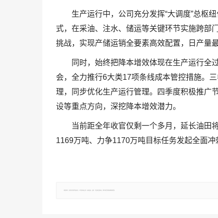
生产运行中，公司充分发挥“大调度”总枢
式，在采油、注水、储运等关键环节实施跨部
挑战，实现产储运销全要素高效配置，日产量最高
同时，始终把降本增效体现在生产运行全
会，全力推行6大类17项条线成本管控措施。
理，同步优化生产运行管理。四季度积极推广
设等重点方向，深挖降本增效潜力。
当前距全年收官仅剩一个多月，延长油田将
1169万吨、力争1170万吨目标任务发起全面冲
郑重声明：文章仅代表原作者观点，不代表本站立场；如有侵权、违规，可直接反馈本站，我们将会作修改或删除处理。