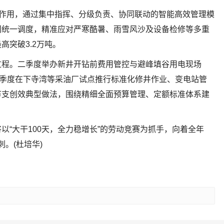
纽作用，通过集中指挥、分级负责、协同联动的智能高效管理模
门统一调度，精准应对严寒酷暑、雨雪风沙及设备检修等多重
突破3.2万吨。
过程。二季度举办新井开钻前费用管控与避峰填谷用电现场
三季度在下寺湾等采油厂试点推行标准化修井作业、变电站管
节支创效典型做法，围绕精细全面预算管理、定额标准体系建
以“大干100天，全力稳增长”的劳动竞赛为抓手，向着全年
刺。(杜培华)