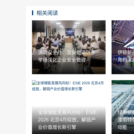
相关阅读
消防安全月：及安盾消防多
伊顿新品
举措强化企业安全管理
亮相深
全球储能发展风向标！ESIE
绿电赋
2026 北京4月绽放，解锁产
潼南特
业价值增长新引擎
动能