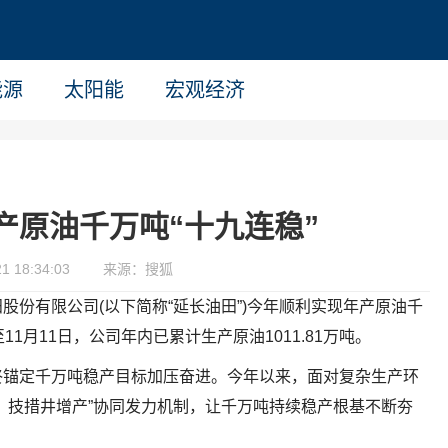
能源
太阳能
宏观经济
产原油千万吨“十九连稳”
 18:34:03
来源：搜狐
股份有限公司(以下简称“延长油田”)今年顺利实现年产原油千
1月11日，公司年内已累计生产原油1011.81万吨。
终锚定千万吨稳产目标加压奋进。今年以来，面对复杂生产环
、技措井增产”协同发力机制，让千万吨持续稳产根基不断夯