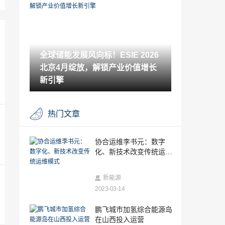
会关于巴中市市属国有企业市场化选聘职
业经理人的公告
2025-11-04
绿美泵业荣获尚普咨询集团系列市场地位
声明
全球储能发展风向标！ESIE 2026
2025-11-04
北京4月绽放，解锁产业价值增长
林德物料搬运重磅亮相CeMAT ASIA 202
5，奏响智慧物流交响曲
新引擎
2025-11-04
AI时代，失业人群如何找到高薪工作？
热门文章
2025-11-04
告别“天价”AI技能培训，直通高薪AI就业
协合运维李书元：数字
化、新技术改变传统运维
2025-11-04
模式
体育冠军林奕彤为何力推CAIE认证？
新能源
2023-03-14
2025-11-04
别让“没基础”成为借口！CAIE 认证，专为
鹏飞城市加氢综合能源岛
零基础设计的 AI 学习路径
在山西投入运营