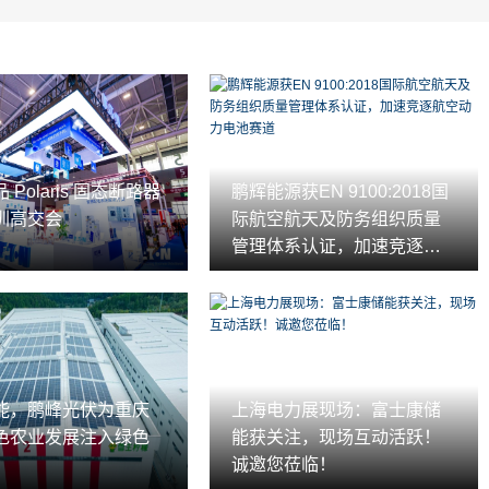
 Polaris 固态断路器
鹏辉能源获EN 9100:2018国
圳高交会
际航空航天及防务组织质量
管理体系认证，加速竞逐航
空动力电池赛道
能，鹏峰光伏为重庆
上海电力展现场：富士康储
色农业发展注入绿色
能获关注，现场互动活跃！
诚邀您莅临！