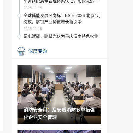
防务组织质量管理体系认证，加速竞逐航
空动力电池赛道
2025-11-19
全球储能发展风向标！ESIE 2026 北京4月
绽放，解锁产业价值增长新引擎
2025-11-19
绿电赋能，鹏峰光伏为重庆潼南特色农业
发展注入绿色动能
2025-11-19
深度专题
上海电力展现场：富士康储能获关注，现
场互动活跃！诚邀您莅临！
2025-11-18
名旺集团旗下新能源品牌福恩、琼豪实体
店盛大开业
2025-11-14
（2025胶原蛋白肽排名）2025年胶原蛋白
肽品牌排行榜揭晓
消防安全月：及安盾消防多举措强
2025-11-12
化企业安全管理
林德大中华区连续三年荣获“多元公平包容
大奖” 以卓越实践赢得员工归属感
2025-11-11