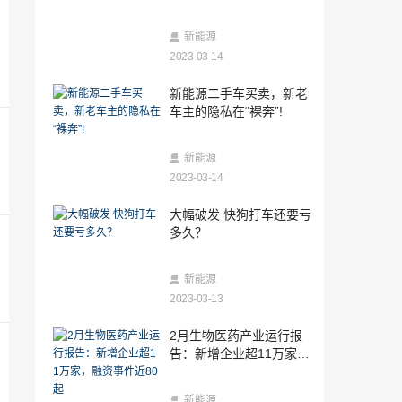
2025-11-04
运维培训：“绿电”时代新机遇，人才培育
新能源
正当时
2023-03-14
2025-11-04
新能源二手车买卖，新老
核耀鹏城，“中国核能第一展”倒计时十天
车主的隐私在“裸奔”!
七秩核工，以跨越式发展迎战略机遇期
2025-11-03
新能源
现代风格别墅电梯选法立奥，用科技美学
点亮品质生活
2023-03-14
2025-10-31
大幅破发 快狗打车还要亏
自由环曲面镜片怎么选？什么品牌好？
多久？
2025-10-30
新能源
超3000万元，追光科技签下全球最大有机
2023-03-13
光伏模组订单
2025-10-30
2月生物医药产业运行报
驾驶型自由曲面镜片什么品牌好？夜间开
告：新增企业超11万家，
车就选它
融资事件近80起
2025-10-29
新能源