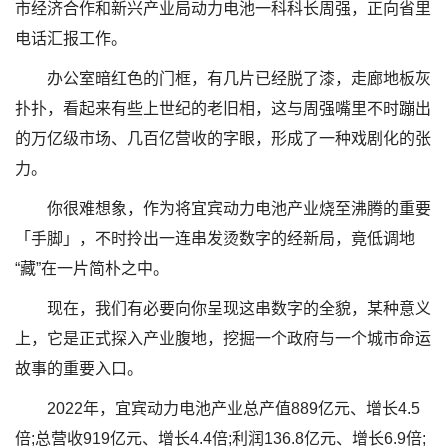
市经济合作和新兴产业局动力电池一科科长周强，正向省里
电话汇报工作。
办公室暗红色的门框，有几片已经脱了漆，走廊地板灰
扑扑，看起来有些上世纪的老旧相，这与周强嘴里不时蹦出
的万亿级市场、几百亿营收的字眼，形成了一种戏剧化的张
力。
你很难想象，作为将宜宾动力电池产业烧至沸腾的重要
「手脚」，不时拎出一连串发烫数字的经新局，竟低调地
“藏”在一片简朴之中。
现在，我们有必要向你呈现这串数字的全貌，某种意义
上，它是正式探入产业腹地，挖掘一个政府与一个城市命运
故事的重要入口。
2022年，宜宾动力电池产业总产值889亿元、增长4.5
倍;总营收919亿元、增长4.4倍;利润136.8亿元、增长6.9倍;