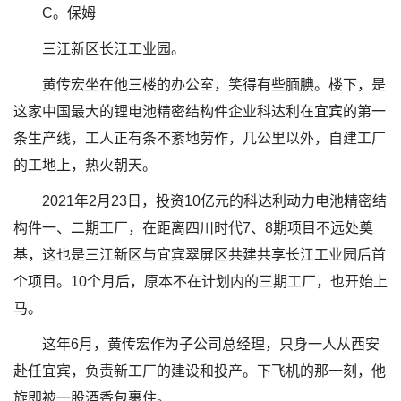
C。保姆
三江新区长江工业园。
黄传宏坐在他三楼的办公室，笑得有些腼腆。楼下，是
这家中国最大的锂电池精密结构件企业科达利在宜宾的第一
条生产线，工人正有条不紊地劳作，几公里以外，自建工厂
的工地上，热火朝天。
2021年2月23日，投资10亿元的科达利动力电池精密结
构件一、二期工厂，在距离四川时代7、8期项目不远处奠
基，这也是三江新区与宜宾翠屏区共建共享长江工业园后首
个项目。10个月后，原本不在计划内的三期工厂，也开始上
马。
这年6月，黄传宏作为子公司总经理，只身一人从西安
赴任宜宾，负责新工厂的建设和投产。下飞机的那一刻，他
旋即被一股酒香包裹住。