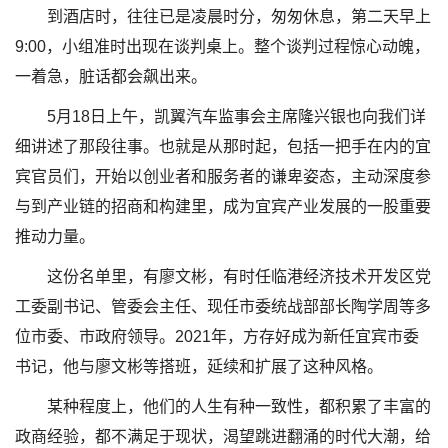
到酒店时，往往已是凌晨时分，匆匆休息，第二天早上
9:00，小组准时出现在谈判桌上。整个谈判过程惊心动魄，
一着急，脏话都会飙出来。
5月18日上午，凯翼汽车监事会主席隆兴银也向我们详
细讲述了那段往事。也就是从那时起，包括一把手在内的宜
宾官员们，开始以创业者和服务者的谦卑姿态，主动深度参
与到产业链的招商和构建里，成为宜宾产业发展的一股重要
推动力量。
这份名单里，有廖文彬，有时任临港经济技术开发区党
工委副书记、管委会主任、现任市委统战部部长陶学周等多
位市委、市政府领导。2021年，方存好成为新任宜宾市委
书记，他与廖文彬等搭班，延续和扩展了这种风格。
某种程度上，他们的人生有种一致性，都积累了丰富的
政商经验，都不满足于现状，渴望跳进翻涌的时代大潮，给