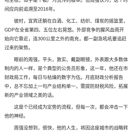
地生根，似乎是个被广为流传的版本。但周强认为，这个时
间应向前追溯至2016年。
彼时，宜宾还躺在白酒、化工、纺织、煤炭的摇篮里，
GDP在全省第四、五位左右晃悠。外部竞争的腥风血雨开
始向它靠近，连300公里之外的南充，都一副急吼吼要追赶
过来的架势。
眼前的周强，平头，敦实、戴副眼镜，外表跟大多数体
制内的人一样，是个典型的公务员形象，这一年，他还在市
财政局工作，每日与枯燥的数字为伍。月底财政分析报告
中，总不忘加上一句产业结构单一，需提防财税风险，拓展
新的产业领域之类的话。
这是个已经成为定势的流程，但每一次，都会冲击一下
他的神经。
周强没想到，很快，他的人生，将因这座城市的战略转