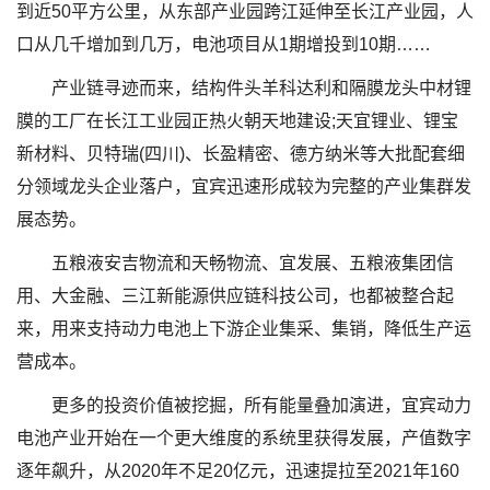
到近50平方公里，从东部产业园跨江延伸至长江产业园，人
口从几千增加到几万，电池项目从1期增投到10期……
产业链寻迹而来，结构件头羊科达利和隔膜龙头中材锂
膜的工厂在长江工业园正热火朝天地建设;天宜锂业、锂宝
新材料、贝特瑞(四川)、长盈精密、德方纳米等大批配套细
分领域龙头企业落户，宜宾迅速形成较为完整的产业集群发
展态势。
五粮液安吉物流和天畅物流、宜发展、五粮液集团信
用、大金融、三江新能源供应链科技公司，也都被整合起
来，用来支持动力电池上下游企业集采、集销，降低生产运
营成本。
更多的投资价值被挖掘，所有能量叠加演进，宜宾动力
电池产业开始在一个更大维度的系统里获得发展，产值数字
逐年飙升，从2020年不足20亿元，迅速提拉至2021年160