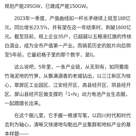
规划产能295GW，已建成产能150GW。
2023年一季度，产值曲线如一杆长矛继续上挺至188亿
元，同比增长23.5%，并有望在这一年结束时，刺破1600亿
元。截至目前，规上企业35户，已超越以五粮液扛旗的传统
白酒业，成为全市产值第一产业。而倘若历史的胶片向后倒
至5年前，它最初格子里的那个数字，是0。
这么说吧，5年里，一条产业链，从无到有，如同蜀南
竹海泥地的竹笋，从飘满酒香的老城钻出，以三江新区为核
心，翠屏区工业园区、江安经开区、高县经开区、珙县经开
区、屏山县经开区做支撑的「1+N」动力电池产业生态圈，
一起蹭蹭长出来。
在这个圈儿里，它手握一根速写笔，以四川时代和时代
吉利为轴心，清晰又快速地勾勒出产业集群和地标产业的基
本样貌——