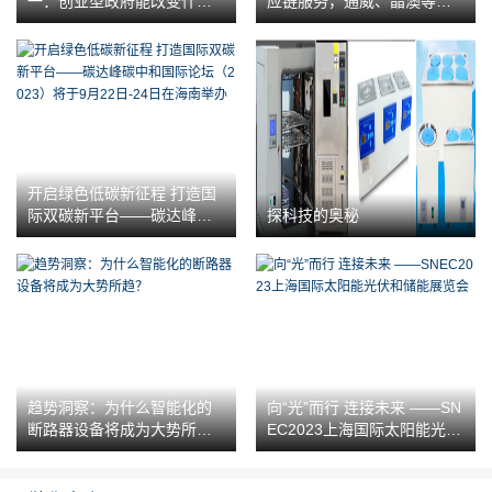
一：创业型政府能改变什
应链服务，通威、晶澳等行
么？
业巨头已陆续合作
开启绿色低碳新征程 打造国
际双碳新平台——碳达峰碳
探科技的奥秘
中和国际论坛（2023）将于9
月22日-24日在海南举办
趋势洞察：为什么智能化的
向“光”而行 连接未来 ——SN
断路器设备将成为大势所
EC2023上海国际太阳能光伏
趋？
和储能展览会