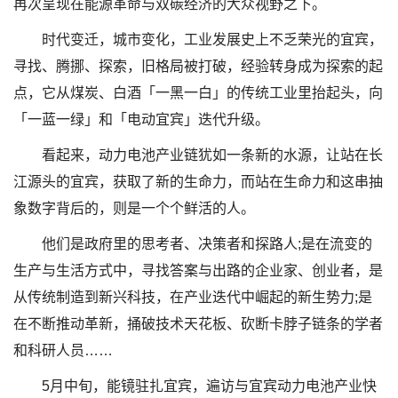
再次呈现在能源革命与双碳经济的大众视野之下。
时代变迁，城市变化，工业发展史上不乏荣光的宜宾，
寻找、腾挪、探索，旧格局被打破，经验转身成为探索的起
点，它从煤炭、白酒「一黑一白」的传统工业里抬起头，向
「一蓝一绿」和「电动宜宾」迭代升级。
看起来，动力电池产业链犹如一条新的水源，让站在长
江源头的宜宾，获取了新的生命力，而站在生命力和这串抽
象数字背后的，则是一个个鲜活的人。
他们是政府里的思考者、决策者和探路人;是在流变的
生产与生活方式中，寻找答案与出路的企业家、创业者，是
从传统制造到新兴科技，在产业迭代中崛起的新生势力;是
在不断推动革新，捅破技术天花板、砍断卡脖子链条的学者
和科研人员……
5月中旬，能镜驻扎宜宾，遍访与宜宾动力电池产业快