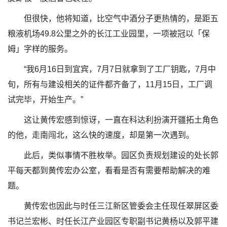
但很快，他将知道，比空气中酒分子更热情的，是距五
粮液机场49.8公里之外的长江工业园里，一项被冠以「保
姆」字样的服务。
“我6月16日到宜宾，7月7日就拿到了工厂钥匙，7月中
旬，所有与建设相关的证件都齐备了，11月15日，工厂调
试完毕，开始生产。”
这让黄传宏感到惊讶，一直在科达利扮演开疆拓土角色
的他，走南闯北，这么快的速度，却是第一次遇到。
此后，类似事情不胜枚举。园区负责规划建设的处长郭
平每天都到黄传宏办公室，看看是否有需要帮助解决的难
题。
黄传宏也因此与时任三江新区管委会主任现任翠屏区委
书记兰宏彬、时任长江产业园区专职副书记黄杨以及郭平建