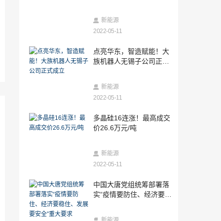
2022-05-12
138GW！源网荷储+多能互补1-4月装机统
新能源
计数据出炉！（见数据表）
2022-05-11
2022-05-12
点亮华东，智造赋能！大
Zayo完成首次数据中心400G试验，将投
族机器人无锡子公司正式
入25亿美元升级网络
成立
2022-05-11
新能源
“电解”日系车：史上最大危机来袭，日系
三雄将在新时代面临什么样的新格局？
2022-05-11
2022-05-11
多晶硅16连涨！最高成交
2022年中国光伏电池片市场供给现状与竞
价26.6万元/吨
争格局分析 行业集中度持续提升【组图】
2022-05-11
新能源
全球单体容量最大！澳大利亚国家电力储
2022-05-11
能公司引领电池技术革命！
2022-05-11
中国大唐党组统筹部署落
2022年4月家电市场总结（线上篇）
实“疫情要防住、经济要稳
住、发展要安全”重大要求
2022-05-11
新能源