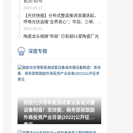
长20.92％
2022-05-12
【光伏快报】分布式整县推进浪潮迭起，
呼唤光伏运维“业界良心”；华润、三峡、
中广核5.4GW组件中标结果发布
2022-05-12
陶瓷龙头相继“布局” 已有超51家陶瓷厂光
伏项目获批！
2022-05-12
深度专题
山东一建再获三项实用新型专利
2022-05-12
河南工程公司一项QC成果获一等奖
2022-05-12
甘肃永昌抽水蓄能电站预可行性研究报告
鼓励光伏等新能源成套设备或关键
通过审查会议
设备制造！发改委、商务部就鼓励
2022-05-12
外商投资产业目录(2022)公开征求
安徽金寨抽水蓄能电站受电前电气设备通
意见
过专项质量监督检查
2022-05-12