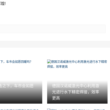
煌!
击之下，车市会如愿
德国汉诺威激光中心利用激
？
光进行水下精密焊接，效率
更高