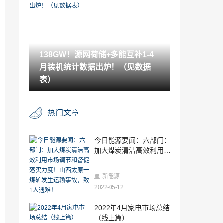
2022-05-12
“大基地”开发更需注重项目经济性
138GW！源网荷储+多能互补1-4
2022-05-12
月装机统计数据出炉！（见数据
国家能源局公布一起安全生产监管典型执
法案例
表）
2022-05-12
重磅!国家向发电央企再拨付500亿元可再
热门文章
生能源补贴
2022-05-12
今日能源要闻：六部门：加大煤炭清洁高
今日能源要闻：六部门：
效利用市场调节和督促落实力度！山西太
加大煤炭清洁高效利用市
原一煤矿发生运输事故，致1人遇难！
2022-05-12
场调节和督促落实力度！
山西太原一煤矿发生运输
发电量从5667亿度到6万亿度！中国风电
新能源
事故，致1人遇难！
凭什么？
2022-05-12
2022-05-12
重庆：加快风电、分布式光伏发电规划建
2022年4月家电市场总结
设！加快智能网联新能源汽车发展！
（线上篇）