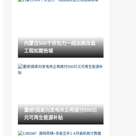
电建核电公司成功研制多功能高压电气交
接试验辅助平台
2022-05-12
1622.44MW！江苏省公布2022年第一批
光伏市场化并网项目名单
2022-05-12
内蒙古500千伏包力一线加高改造
总投资3.6万亿！883个项目！深圳市2022
工程如期告竣
年重大项目计划清单公布！
2022-05-12
内蒙古500千伏包力一线加高改造工程如
期告竣
2022-05-12
去年全国可再生能源发电量达24853亿千
瓦时
2022-05-12
重磅!国家向发电央企再拨付500亿
标准化赋能数字电网高质量发展
元可再生能源补贴
2022-05-12
2021年可再生能源电力总量消纳目标完成