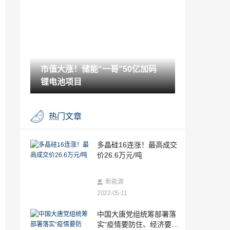
进行时 现场安全有保障
2022-05-11
亚洲最大盐穴储气库即将注气
2022-05-11
市值大涨！储能“一哥”50亿加码
首批一体化建造LNG核心工艺模块交付
锂电池项目
2022-05-11
煤炭业结构更优底色更绿
热门文章
2022-05-11
吉利注册全新品牌，下半年能带来皮卡界
多晶硅16连涨！最高成交
的极氪001？
价26.6万元/吨
2022-05-11
理想汽车2022年第一季度财报：理想的“理
新能源
想”，一切都在下半年？
2022-05-11
2022-05-11
II-VI 2022财年Q3营收8.28亿美元，在手
中国大唐党组统筹部署落
订单量同比飙升88%！
实“疫情要防住、经济要稳