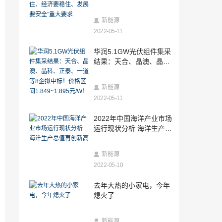
住、发展要安全”重大要求
2022-05-11
新能源汽车电池为什么会衰退？怎么减少
新能源
动力锂电池容量衰减？
2022-05-11
2022-05-11
华润5.1GW光伏组件集采
隆基股份官宣改名！股价大涨！
结果：天合、晶澳、晶
科、正泰、一道等8企拟
2022-05-11
中标！价格区间1.849~1.
新能源
浅谈圆柱锂离子电池和方形锂离子电池的
895元/W！
区别
2022-05-11
2022-05-11
2022年中国海洋产业市场
市值大涨！储能“一哥”50亿加码锂电池项
运行现状分析 海洋生产总
目
值再创新高
2022-05-11
新能源
科敏传感器完成数千万元A轮融资，希扬资
2022-05-10
本领投
2022-05-11
去年大热的小家电，今年
打破多项国产空白 芯华章率先发布数字验
熄火了
证调试系统
2022-05-11
新能源