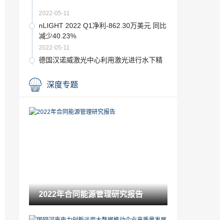
2022-05-11
nLIGHT 2022 Q1净利-862.30万美元 同比
减少40.23%
2022-05-11
德国汉诺威激光中心利用激光进行水下精
密焊接，效率更高
2022-05-11
深度专题
苹果宣布停产iPod！
2022-05-11
我国深水油气开发关键技术装备取得突破
2022-05-11
国际能源网 - 光伏每日报，众览光伏天下
事！【2022年5月11日】
2022-05-11
2022年合同能源管理研究报告
一季度光伏企业业绩大比拼：通威、隆
基、特变营收榜前三，组件企业盈利能力
修复，玻璃企业业绩大面积下滑
2022-05-11