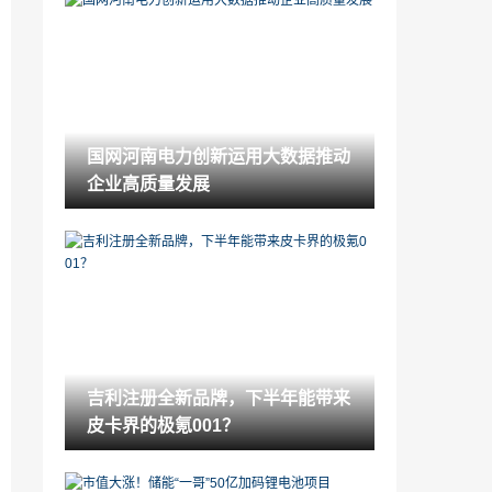
甘肃酒泉瓜州：“十四五”规划风电6GW+光
伏4GW+光热300MW！
2022-05-11
光伏、电力企业大规模退税！已安排上千
亿
2022-05-11
国网河南电力创新运用大数据推动
能链六周年：以数字化勾勒智慧能源蓝图
企业高质量发展
2022-05-11
国网河南电力创新运用大数据推动企业高
质量发展
2022-05-11
北京签发环境侵权诉前禁止令
2022-05-11
吉利注册全新品牌，下半年能带来
安徽青阳县供电公司打造高弹性绿色低碳
皮卡界的极氪001？
智慧乡村电网
2022-05-11
内蒙古电力鄂尔多斯供电公司：综自改造