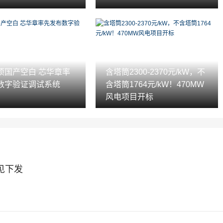
项国产空白 芯华章率
含塔筒2300-2370元/kW，不
数字验证调试系统
含塔筒1764元/kW！470MW
风电项目开标
见下发