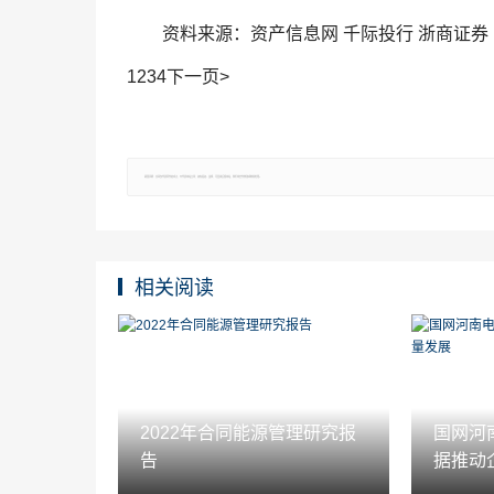
资料来源：资产信息网 千际投行 浙商证券
1234下一页>
郑重声明：文章仅代表原作者观点，不代表本站立场；如有侵权、违规，可直接反馈本站，我们将会作修改或删除处理。
相关阅读
2022年合同能源管理研究报
国网河
告
据推动