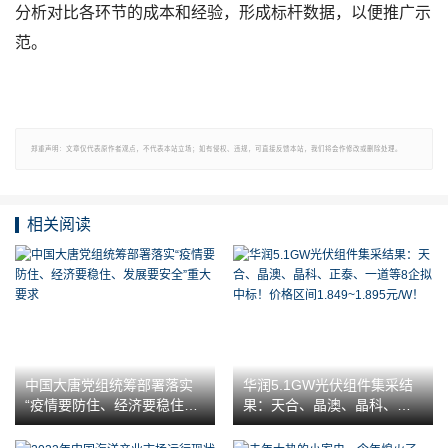
分析对比各环节的成本和经验，形成标杆数据，以便推广示
范。
郑重声明：文章仅代表原作者观点，不代表本站立场；如有侵权、违规，可直接反馈本站，我们将会作修改或删除处理。
相关阅读
中国大唐党组统筹部署落实
华润5.1GW光伏组件集采结
“疫情要防住、经济要稳住、
果：天合、晶澳、晶科、正
发展要安全”重大要求
泰、一道等8企拟中标！价格
区间1.849~1.895元/W！