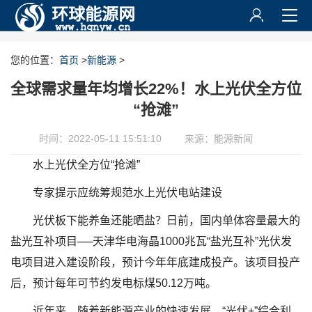
您的位置：
首页
>
新能源
>
全球需求量年均增长22%！水上光伏全方位
“抢滩”
时间：2022-05-11 15:51:10
来源：能源新闻
水上光伏全方位“抢滩”
专家提示应统筹规范水上光伏电站建设
光伏板下能养鱼还能晒盐？日前，国内单体容量最大的
盐光互补项目──天津华电海晶1000兆瓦“盐光互补”光伏发
电项目进入建设阶段，预计今年年底建成投产。该项目投产
后，预计每年可节约发电标煤50.12万吨。
近年来，随着新能源产业的快速发展，“光伏+”综合利