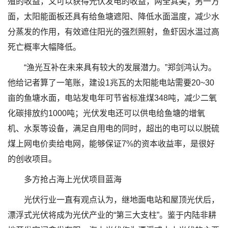
殖的收益，又可以获得光伏发电的收益，两全其美；另一方
面，太阳能面板还具有给鱼塘遮阳、降低水面温度，减少水
分蒸发的作用，有效遮住阳光的强烈照射，鱼虾因水温过高
死亡概率大幅降低。
“渔光互补在未来具有较大的发展潜力。”郑剑鸿认为。
他给记者算了一笔账，建设1兆瓦的太阳能电站需要20~30
亩的鱼塘水面，电站发电年可节省标准煤348吨，减少二氧
化碳排放约1000吨；光伏发电还可以供电给鱼塘的增氧
机、水泵等设备，满足自用电的同时，超出的电可以以脱硫
煤上网电价卖给电网，能够保证7%的资本收益率，是很好
的创收项目。
多方抢占海上光伏项目蓝海
光伏行业一直有观点认为，继地面电站和屋顶光伏后，
漂浮式光伏将成为光伏产业的“第三大支柱”。鉴于内陆非耕