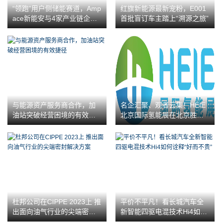
“领跑”用户侧储能赛道，Amp
红旗新能源最新宠粉，E001
ace新能安与4家产业链企业
首批盲订车主踏上“溯源之旅”
战略合作签约
与能源资产服务商合作，加
名企汇聚、观者云集！HEIE
油站突破经营困境的有效捷
北京国际氢能展在北京胜利
径
召开
杜邦公司在CIPPE 2023上 推
平价不平凡！看长城汽车全
出面向油气行业的尖端密封
新智能四驱电混技术Hi4如何
解决方案
诠释“好而不贵”