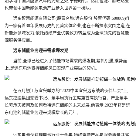
始学习中国新能源汽车的先进之处;宁德时代、亿纬锂能、欣旺达业
也带领中国新能源电池产业步入世界第一梯队。
远东智慧能源有限公司(股票名称:远东股份 股票代码:600869)作
为一家有着38年发展历史的民营实体企业,也在不断探索突围之道,在
新能源领域发力,依托线缆产业优势致力转型成为全球领先的智慧能
源服务供应商。
远东储能业务迎来需求爆发期
当前,全球已经进入了储能市场需求的爆发期,紧抓机遇,乘势而
上,是远东电池紧握储能风口实现产业突破的契机。
在五月初江苏宜兴举办的“2023中国宜兴远东战略伙伴年会”上,
远东控股集团党委书记、董事局执行主席兼首席执行官、产业董事
长蒋承志被问及如何看待远东储能的未来发展,他表示,2023年将是远
东电池的储能业务迎来规模增长的元年。
远东电池深耕锂电池行业十余年,始终坚持产品与服务质量并驾