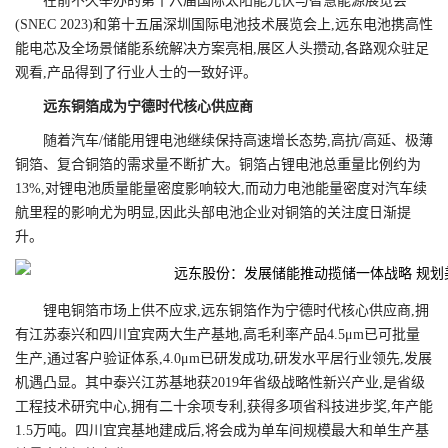
在前不久举办的第十六届国际太阳能光伏与智慧能源展览会
(SNEC 2023)和第十五届深圳国际电池技术展览会上,远东电池携高性
能电芯及全场景储能系统解决方案亮相,展区人头攒动,各路观众驻足
观看,产品得到了行业人士的一致好评。
远东铜箔成为宁德时代核心供应商
随着汽车/储能用锂电池继续保持高速增长态势,高抗/高延、极薄
铜箔、复合铜箔的需求量不断扩大。铜箔占锂电池总重量比例约为
13%,对锂电池质量能量密度影响较大,而动力电池能量密度对汽车续
航里程的影响尤为明显,因此头部电池企业对铜箔的关注度日渐提
升。
锂电铜箔市场上供不应求,远东铜箔作为宁德时代核心供应商,拥
有江苏泰兴和四川宜宾两大生产基地,高毛利率产品4.5μm已可批量
生产,通过客户验证体系,4.0μm已研发成功,研发水平居行业领先,发展
机遇凸显。其中泰兴江苏基地获2019年省级战略性新兴产业,是省级
工程技术研究中心,拥有二十余项专利,获得多项省科技进步奖,年产能
1.5万吨。四川宜宾基地建成后,将会成为单车间规模最大和单生产基