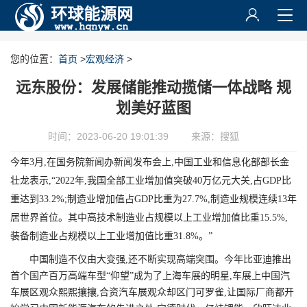
您的位置：
首页
>
宏观经济
>
远东股份：发展储能推动揽储一体战略 规
划美好蓝图
时间：2023-06-20 19:01:39
来源：搜狐
今年3月,在国务院新闻办新闻发布会上,中国工业和信息化部部长金
壮龙表示,“2022年,我国全部工业增加值突破40万亿元大关,占GDP比
重达到33.2%;制造业增加值占GDP比重为27.7%,制造业规模连续13年
居世界首位。其中高技术制造业占规模以上工业增加值比重15.5%,
装备制造业占规模以上工业增加值比重31.8%。”
中国制造不仅由大变强,还不断实现高端突围。今年比亚迪推出
首个国产百万高端车型“仰望”成为了上海车展的明星,车展上中国汽
车展区观众熙熙攘攘,合资汽车展观众却区门可罗雀,让国际厂商都开