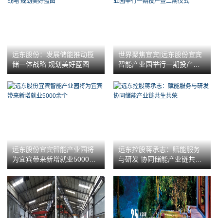
远东股份：发展储能推动揽
世界聚焦宜宾|远东股份宜宾
储一体战略 规划美好蓝图
智能产业园举行一期投产暨
二期仪式
远东股份宜宾智能产业园将
远东控股蒋承志：赋能服务
为宜宾带来新增就业5000余
与研发 协同储能产业链共生
个
共荣